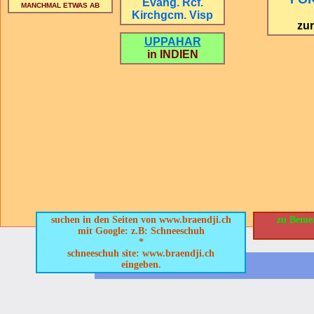
Evang. Rcf.
MANCHMAL ETWAS AB
Kirchgcm. Visp
zu
UPPAHAR
in INDIEN
suchen in den Seiten von www.braendji.ch
zu Bemer
mit Google: z.B: Schneeschuh
*
schneeschuh site: www.braendji.ch
eingeben.