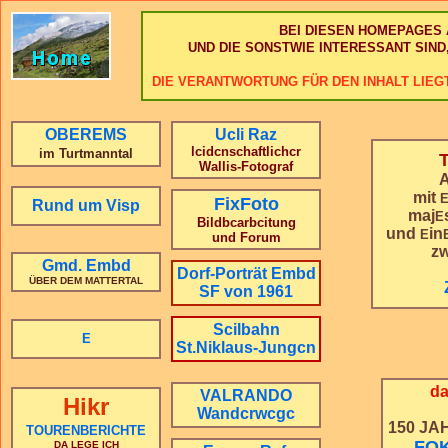
BEI DIESEN HOMEPAGES
UND DIE SONSTWIE INTERESSANT SIND
DIE VERANTWORTUNG FÜR DEN INHALT LIEG
OBEREMS
Ucli Raz
lcidcnschaftlichcr
im Turtmanntal
T
Wallis-Fotograf
mit
FixFoto
Rund um Visp
maj
E
Bildbcarbcitung
und
in
E
und Forum
z
Gmd. Embd
Dorf-Porträt Embd
ÜBER DEM MATTERTAL
SF von 1961
Scilbahn
E
St.Niklaus-Jungcn
d
VALRANDO
Hikr
Wandcrwcgc
150 JA
TOURENBERICHTE
FO
DA LEGE ICH