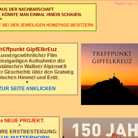
Stand vom: 2
 AUS DER NACHBARSCHAFT
, KÖNNTE MAN EINMAL HINEIN SCHAUEN.
*
T BEI DEN JEWEILIGEN HOMEPAGE-BESITZERN
r
ffpunkt Gipf
lkr
uz
E
E
E
Auss
rgcwöhnlich
r Film
E
E
inzigartigcn Aufnahm
n d
r
E
E
E
stätisch
n Wallis
r Alp
nw
lt
E
E
E
E
r G
schicht
üb
r dcn Gratw
g
E
E
E
E
E
wisch
n Himm
l und Erd
.
E
E
E
*
ZUR SEITE ANKLICKEN
as NEUE PROJEKT:
*
HRE ERSTBESTEIGUNG:
KUS MATTERHORN