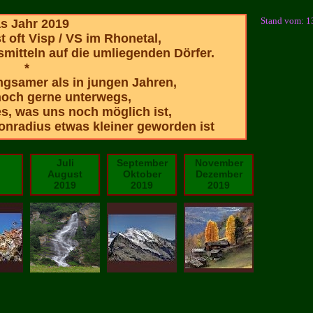
Stand vom: 1
s Jahr 2019
 oft Visp / VS im Rhonetal,
smitteln auf die umliegenden Dörfer.
*
ngsamer als in jungen Jahren,
noch gerne unterwegs,
es, was uns noch möglich ist,
nradius etwas kleiner geworden ist
Juli
September
November
August
Oktober
Dezember
2019
2019
2019