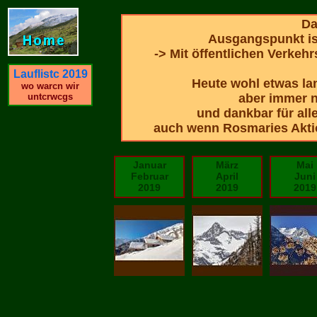
Da
Ausgangspunkt ist
-> Mit öffentlichen Verkehr
Lauflistc 2019
Heute wohl etwas la
wo warcn wir
untcrwcgs
aber immer 
und dankbar für all
auch wenn Rosmaries Aktio
Januar
März
Mai
Februar
April
Juni
2019
2019
2019