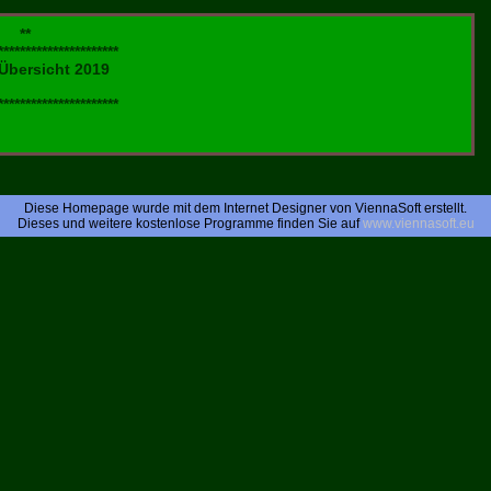
**
**********************
Übersicht 2019
**********************
Diese Homepage wurde mit dem Internet Designer von ViennaSoft erstellt.
Dieses und weitere kostenlose Programme finden Sie auf
www.viennasoft.eu